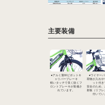
主要装備
●アルミ製Wピボットキ
●ワイヤー
ャリパーブレーキ
荷物が入れや
軽いタッチで良く効くフ
ット付き
ロントブレーキが装備さ
安全のため、
れています。
射板（リフレ
付いてい