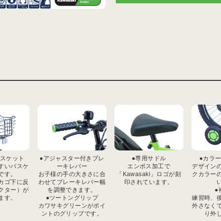
バスケット
●アジャスター付きブレ
●専用サドル
●カラ
すいバスケ
ーキレバー
エンボス加工で
デザイン
です。
お子様の手の大きさに合
「Kawasaki」ロゴが刻
クカラー
カゴ下に反
わせてブレーキレバー幅
印されています。
クター）が
を調整できます。
●
ます。
●ツートングリップ
練習時、
カワサキグリーンがポイ
外さなく
ントのグリップです。
り外