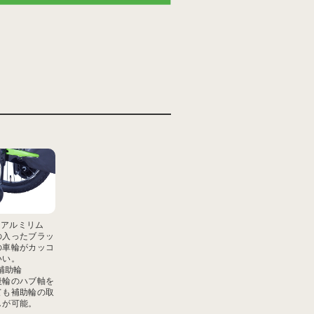
ーアルミリム
の入ったブラッ
の車輪がカッコ
いい。
補助輪
後輪のハブ軸を
ても補助輪の取
しが可能。