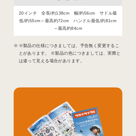
20インチ 全長/約138cm 幅/約56cm サドル最
低/約55cm～最高約72cm ハンドル最低/約81cm
～最高約84cm
※製品の仕様につきましては、予告無く変更するこ
とがあります。 ※製品の色につきましては、実際と
は違って見える場合があります。