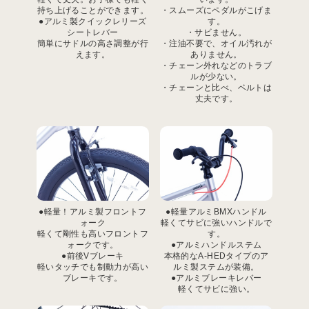
持ち上げることができます。
・スムーズにペダルがこげま
●アルミ製クイックレリーズ
す。
シートレバー
・サビません。
簡単にサドルの高さ調整が行
・注油不要で、オイル汚れが
えます。
ありません。
・チェーン外れなどのトラブ
ルが少ない。
・チェーンと比べ、ベルトは
丈夫です。
●軽量！アルミ製フロントフ
●軽量アルミBMXハンドル
ォーク
軽くてサビに強いハンドルで
軽くて剛性も高いフロントフ
す。
ォークです。
●アルミハンドルステム
●前後Vブレーキ
本格的なA-HEDタイプのア
軽いタッチでも制動力が高い
ルミ製ステムが装備。
ブレーキです。
●アルミブレーキレバー
軽くてサビに強い。