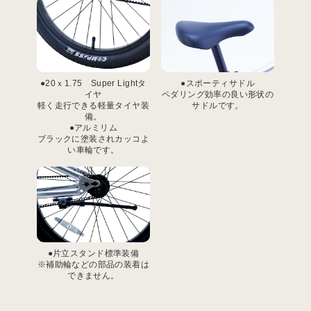
●20ｘ1.75 Super Lightタ
●スポーティサドル
イヤ
ペダリング効率の良い形状の
軽く走行できる軽量タイヤ装
サドルです。
備。
●アルミリム
ブラックに塗装されカッコよ
い車輪です。
●片立スタンド標準装備
※補助輪などの部品の装着は
できません。