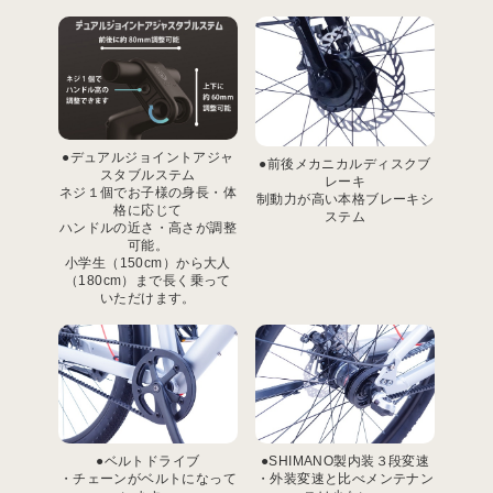
●デュアルジョイントアジャ
●前後メカニカルディスクブ
スタブルステム
レーキ
ネジ１個でお子様の身長・体
制動力が高い本格ブレーキシ
格に応じて
ステム
ハンドルの近さ・高さが調整
可能。
小学生（150cm）から大人
（180cm）まで長く乗って
いただけます。
●ベルトドライブ
●SHIMANO製内装３段変速
・チェーンがベルトになって
・外装変速と比べメンテナン