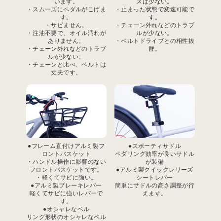
います。
スは少ない。
・スムーズにペダルがこげま
・止まった状態で変速可能で
す。
す。
・サビません。
・チェーン外れなどのトラブ
・注油不要で、オイル汚れが
ルが少ない。
ありません。
・ベルトドライブとの相性抜
・チェーン外れなどのトラブ
群。
ルが少ない。
・チェーンと比べ、ベルトは
丈夫です。
●フレーム直付けアルミ製フ
●スポーティサドル
ロントバスケット
ペダリング効率が良いサドル
・ハンドル操作に影響のない
が装備
フロントバスケットです。
●アルミ製クイックレリーズ
・軽くてサビに強い。
シートレバー
●アルミ製ブレーキレバー
簡単にサドルの高さ調整が行
軽くてサビに強いレバーで
えます。
す。
●オシャレなベル
リング形状のオシャレなベル